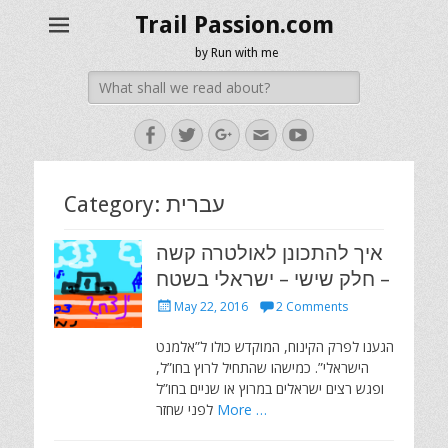
Trail Passion.com
by Run with me
Search
for:
Facebook
Twitter
Googleplus
Email
YouTube
עברית
Category:
איך להתכונן לאולטרה קשה
– חלק שישי – ישראלי בשטח
Posted
May 22, 2016
2 Comments
on
הגענו לפרק הקינוח, המוקדש כולו ל”אלמנט
הישראלי”. כמישהו שהתחיל לרוץ בחו”ל,
ופגש רצים ישראלים במרוץ או שניים בחו”ל
More …
לפני שחזר