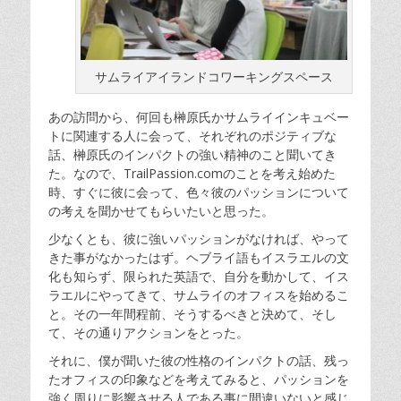
サムライアイランドコワーキングスペース
あの訪問から、何回も榊原氏かサムライインキュベー
トに関連する人に会って、それぞれのポジティブな
話、榊原氏のインパクトの強い精神のこと聞いてき
た。なので、TrailPassion.comのことを考え始めた
時、すぐに彼に会って、色々彼のパッションについて
の考えを聞かせてもらいたいと思った。
少なくとも、彼に強いパッションがなければ、やって
きた事がなかったはず。ヘブライ語もイスラエルの文
化も知らず、限られた英語で、自分を動かして、イス
ラエルにやってきて、サムライのオフィスを始めるこ
と。その一年間程前、そうするべきと決めて、そし
て、その通りアクションをとった。
それに、僕が聞いた彼の性格のインパクトの話、残っ
たオフィスの印象などを考えてみると、
パッションを
強く周りに影響させる人である事に間違いないと感じ