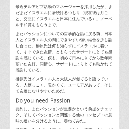
最近テルアビブ活動のマネージャーを採用したが、ま
だまだイスラエルに居続けるつもり（現在彼は月ご
と、交互にイスラエルと日本に住んでいる）。ノーベ
ル平和賞をもらうまで。
またパッションについての哲学的な話に戻る前、日本
人とイスラエル人の間にできやすい強い結合を少し話
し合った。榊原氏は何も知らずにイスラエルに着い
て、すぐできた友情、ともらったサポートにとても感
謝を感じている。僕も、初めて日本にきてから数年間
頂いた友好、同情心、サポートによりとても助かれて
感謝している。
榊原氏はイスラエル人と大阪人が似てると語ってい
る。
人懐っこく
、暖かくて、ユーモアがあって、そし
て友達になりやすいためだ。
Do you need Passion
要約に、またパッションが重要かという前提をチェッ
ク、そしてパッションと関連する他のコンセプトの意
味の違いを分けるように、尋ねてみた。