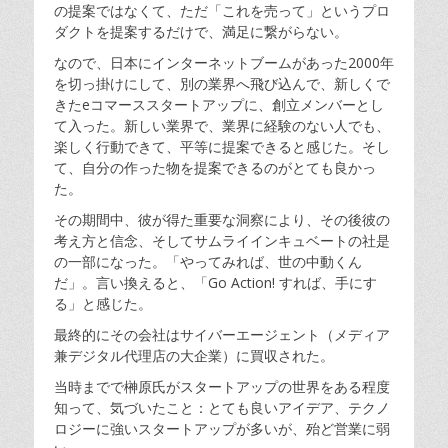
の提案ではなくて、ただ「これを売って」というプロ
ダクトを提案するだけで、満足に繋がらない。
なので、日本にインターネットブームがあった2000年
を切っ掛けにして、別の業界へ飛び込んで、新しくで
きたeコマーススタートアップに、創立メンバーとし
て入った。新しい業界で、業界に経験のない人でも、
楽しく行動できて、平等に提案できると感じた。そし
て、自分の作った物を提案できるのがとても良かっ
た。
その期間中、彼が得た重要な洞察により、その後彼の
考え方と信念、そしてサムライインキュベートの社是
の一部になった。「やってみれば、世の中動くん
だ」。言い換えると、「Go Action! すれば、手にす
る」と感じた。
最終的にその会社はサイバーエージェント（メディア
兼デジタル代理店の大企業）に買収された。
当時までで榊原氏がスタートアップの世界をある程度
知って、気づいたこと：とても良いアイデア、テクノ
ロジーに強いスタートアップが多いが、殆ど営業に弱