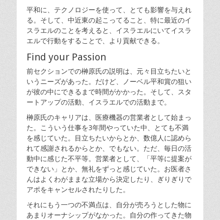
平和に、テクノロジーを使って、とても影響を与えれ
る。そして、中近東の起こってること、特に最近のイ
スラエルのことを考えると、イスラエルにいてイスラ
エルで行動をすることで、より貢献できる。
Find your Passion
前セクションでの榊原氏の説明は、元々目立ちたいと
いうニーズがあった。だけど、ノーベル平和賞の狙い
が彼の中にできるまで時間がかかった。そして、スタ
ートアップの活動、イスラエルでの活動まで。
榊原氏のキャリアは、医療機器の営業者として始まっ
た。こういう仕事を3年間やっていた中、とても不満
を感じていた。目立ちたいからとか、数億人に認めら
れて感謝されるからとか、でもない。ただ、毎日の活
動中に感じた不平等。営業者として、「平等に提案が
できない」とか、無礼をずっと感じていた。お医者さ
んはよくわがままな立場から決定したり、ぎりぎりで
アポをキャンセルされたりした。
それにもう一つの不満点は、自分が売ろうとした物に
あまりオーナシップがなかった。自分の作ってきた物