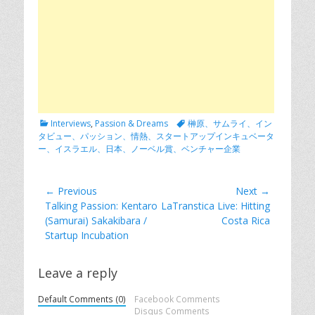
Categories
Tags
Interviews
,
Passion & Dreams
榊原、サムライ、イン
タビュー、パッション、情熱、スタートアップインキュベータ
ー、イスラエル、日本、ノーベル賞、ベンチャー企業
Post
← Previous
Next →
Previous
Next
Talking Passion: Kentaro
LaTranstica Live: Hitting
navigation
post:
post:
(Samurai) Sakakibara /
Costa Rica
Startup Incubation
Leave a reply
Default Comments (0)
Facebook Comments
Disqus Comments