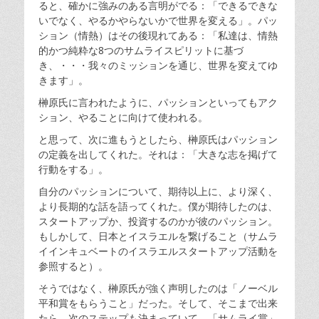
ると、確かに強みのある言明がでる：「できるできな
いでなく、やるかやらないかで世界を変える」。パッ
ション（情熱）はその後現れてある：「私達は、情熱
的かつ純粋な8つのサムライスピリットに基づ
き、・・・我々のミッションを通じ、世界を変えてゆ
きます」。
榊原氏に言われたように、パッションといってもアク
ション、やることに向けて使われる。
と思って、次に進もうとしたら、榊原氏はパッション
の定義を出してくれた。それは：「大きな志を掲げて
行動をする」。
自分のパッションについて、期待以上に、より深く、
より長期的な話を語ってくれた。僕が期待したのは、
スタートアップか、投資するのかが彼のパッション。
もしかして、日本とイスラエルを繋げること（サムラ
イインキュベートのイスラエルスタートアップ活動を
参照すると）。
そうではなく、榊原氏が強く声明したのは「ノーベル
平和賞をもらうこと」だった。そして、そこまで出来
たら、次のステップも決まっていて、「サムライ賞」