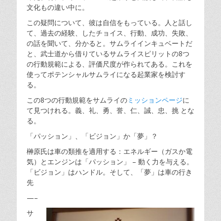
文化もの違い中に。
この疑問について、彼は
自信を
もっている。人と話し
て、過去の経験、したチョイス、行動、成功、失敗、
の話を聞い
て
、分かると。サムライインキュベートだ
と、武士道から借りているサムライスピリットの8つ
の行動規範による、評価尺度が作られてある。これを
使ってポテンシャルサムライになる起業家を検討す
る。
この8つの行動規範をサムライの
ミッションページ
に
て見つけれる。義、礼、勇、誉、仁、誠、忠、挑 とな
る。
「パッション」、「ビジョン」か「夢」？
榊原氏は車の類推を適用する：エネルギー（ガスか電
気）とエンジンは「パッション」 – 動く力を与える。
「ビジョン」はハンドル。そして、「夢」は車の行き
先
—–
サ