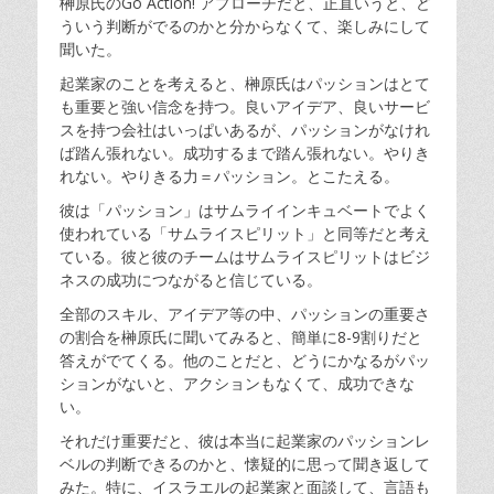
榊原氏のGo Action! アプローチだと、正直いうと、ど
ういう判断がでるのかと分からなくて、楽しみにして
聞いた。
起業家のことを考えると、榊原氏はパッションはとて
も重要と強い信念を持つ。良いアイデア、良いサービ
スを持つ会社はいっぱいあるが、パッションがなけれ
ば踏ん張れない。成功するまで踏ん張れない。やりき
れない。やりきる力＝パッション。とこたえる。
彼は「パッション」はサムライインキュベートでよく
使われている「サムライスピリット」と同等だと考え
ている。彼と彼のチームはサムライスピリットはビジ
ネスの成功につながると信じている。
全部のスキル、アイデア等の中、パッションの重要さ
の割合を榊原氏に聞いてみると、簡単に8-9割りだと
答えがでてくる。他のことだと、どうにかなるがパッ
ションがないと、アクションもなくて、成功できな
い。
それだけ重要だと、彼は本当に起業家のパッションレ
ベルの判断できるのかと、懐疑的に思って
聞き返
して
みた。特に、イスラエルの起業家と面談して、言語も