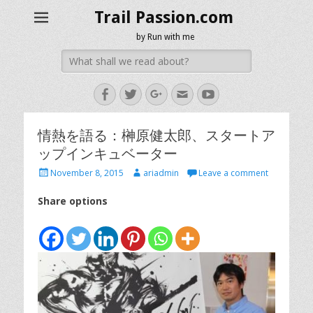
Trail Passion.com
by Run with me
Search
for:
Facebook
Twitter
Googleplus
Email
YouTube
情熱を語る：榊原健太郎、スタートア
ップインキュベーター
Posted
Author
November 8, 2015
ariadmin
Leave a comment
on
Share options