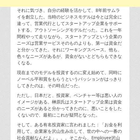
それに気づき、自分の経験を活かして、8年前サムラ
イを創立した。当時のビジネスモデルは今とは完全に
違って、営業代行としてスタートアップ企業をサポー
トする、アウトソーシングモデルだった。これを一年
間程やって走りながら、スタートアップという企業の
ニーズは営業サービスそのものよりも、第一は資金だ
と分かってきた。それにワーキングスペース。他も、
色々なニーズがあるが、資金がないとどちらもできな
くなる。
現在までのモデルを投資するのに変え始めて、同時に
ノーベル平和賞をもらう
というパッションがはっきり
してきたのは
、その時点だった。
ただし、日本だと、投資家、ベンチャー等は悪い人の
イメージがある。榊原氏はスタートアップ企業は資金
のニーズがあると分かってきたのに、悪いことをした
くないので、最初にこれが疑問となった。
そして、ある有名投資家に言われました：「お金を利
用して、企業家を沢山生み出して、世の中への一番の
社会貢献なんだよ」。。。そこから、Employee沢山