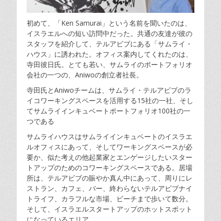
初めて、「Ken Samurai」という名前を聞いたのは、
イスラエルへの短い訪問中だった。共通の友達が彼の
スタッフを紹介して、テルアビブにある「サムライ・
ハウス」に誘われた。オフィス案内してくれたのは、
寺田彼日氏。とても若い、サムライのポートフォリオ
会社の一つの、Aniwoの創立者社長。
寺田氏とAniwoチームは、サムライ・テルアビブのラ
イコワーキングスペースを活用する15社の一社、そし
てサムライインキュベートポートフォリオ100社の一
つである
サムライハウスはサムライインキュベートのイスラエ
ルオフィスにあって、そしてワーキングスペースが必
要
か、似た考えの他起業家とエンゲージしたいスター
トアップのためのコワーキングスペースである。居場
所は、テルアビブの賑やか真ん中にあって、周りにレ
ストラン、カフェ、バー、終わらないテルアビブナイ
トライフ、カラフルな市場、ビーチまで歩いて数分。
そして、イスラエルスタートアップのホットスポット
になっているエリア。