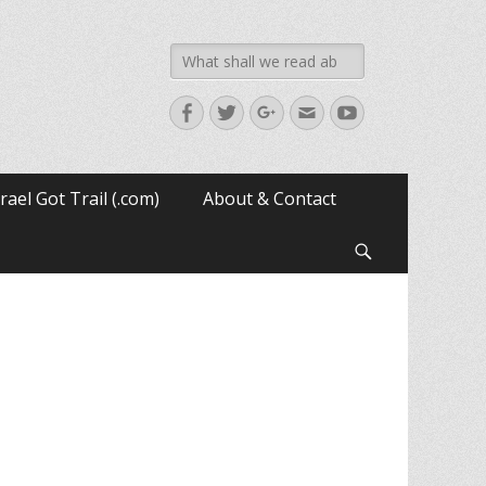
Search
for:
Facebook
Twitter
Googleplus
Email
YouTube
srael Got Trail (.com)
About & Contact
Search