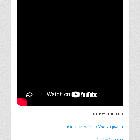
כתבות וריאיונות
:
הריאיון ב-Ynet לרגל יציאת הספר
כתבה ב”סלונה”