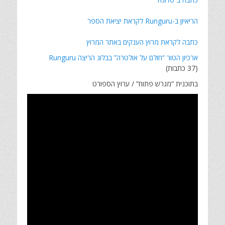
הריאיון ב-Runguru לקראת יציאת הספר
כתבה לקראת מרוץ הענקים באתר המרוץ
ארכיון הטור “חולם על אולטרה” בבלוג הריצה Runguru
(37 כתבות)
בתוכנית “מגרש פתוח” / ערוץ הספורט