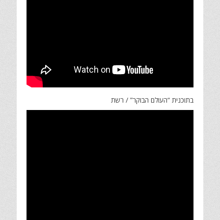
בתוכנית “העולם הבוקר” / רשת