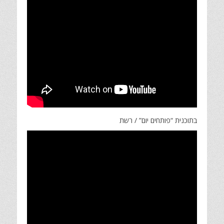
בתוכנית “פותחים יום” / רשת